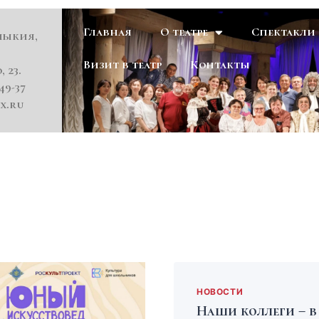
Главная
О театре
Спектакли
мыкия,
Визит в театр
Контакты
, 23.
49-37
x.ru
НОВОСТИ
Наши коллеги – в