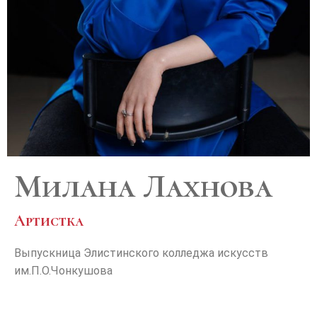
Милана Лахнова
Артистка
Выпускница Элистинского колледжа искусств
им.П.О.Чонкушова