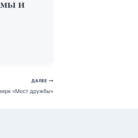
амы и
ДАЛЕЕ
верк «Мост дружбы»