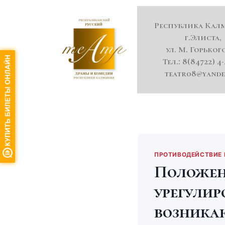
Республика Кал
г.Элиста,
ул. М. Горького
Тел.: 8(84722) 4-
teatr08@yande
ПРОТИВОДЕЙСТВИЕ
Положен
урегулир
возника