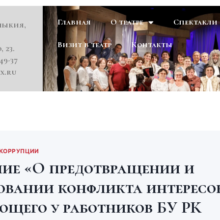
Главная
О театре
Спектакли
мыкия,
Визит в театр
Контакты
, 23.
49-37
x.ru
 КОРРУПЦИИ
ие «О предотвращении и
овании конфликта интересов
ющего у работников БУ РК