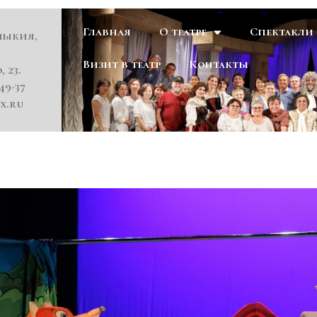
Главная
О театре
Спектакли
мыкия,
Визит в театр
Контакты
, 23.
49-37
x.ru