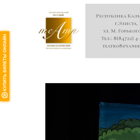
Республика Кал
г.Элиста,
ул. М. Горького
Тел.: 8(84722) 4-
teatr08@yande