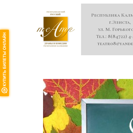
Республика Кал
г.Элиста,
ул. М. Горького
Тел.: 8(84722) 4-
teatr08@yande