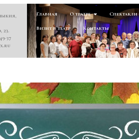
Главная
О театре
Спектакли
мыкия,
Визит в театр
Контакты
, 23.
49-37
x.ru