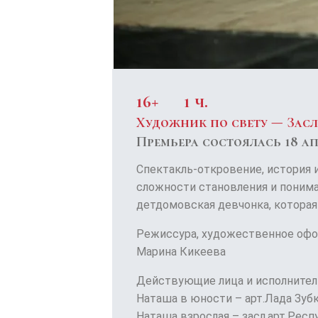
16+
1 ч.
Художник по свету — Зас
Премьера состоялась 18 ап
Спектакль-откровение, история 
сложности становления и поним
детдомовская девчонка, которая
Режиссура, художественное офо
Марина Кикеева
Действующие лица и исполнител
Наташа в юности – арт.Лада Зуб
Наташа взрослая – засл.арт.Рес