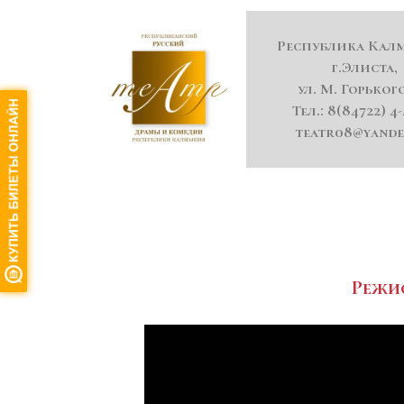
Республика Кал
г.Элиста,
ул. М. Горького
Тел.: 8(84722) 4-
teatr08@yande
Режис