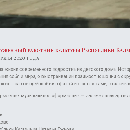
луженный работник культуры Республики Кал
реля 2020 года
из жизни современного подростка из детского дома. Истор
ания себя и мира, о выстраивании взаимоотношений с ок
 хочет настоящей любви с фатой и с конфетами, сталкива
рмление, музыкальное оформление — заслуженная артис
и:
кова
публики Калмыкия Наталья Ежкова