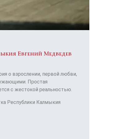
мыкия Евгений Медведев
ия о взрослении, первой любви,
ружающими. Простая
ется с жестокой реальностью.
тка Республики Калмыкия