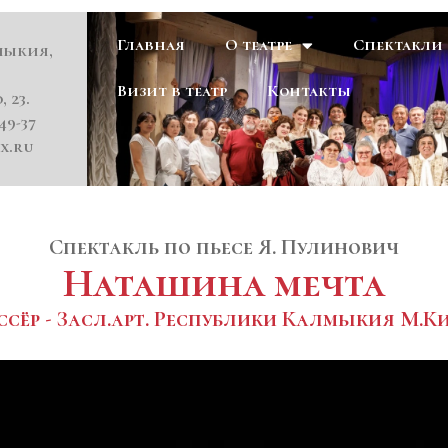
Главная
О театре
Спектакли
мыкия,
Визит в театр
Контакты
, 23.
49-37
x.ru
Спектакль по пьесе Я. Пулинович
Наташина мечта
сёр - Засл.арт. Республики Калмыкия М.К