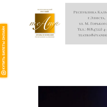
Республика Кал
г.Элиста,
ул. М. Горького
Тел.: 8(84722) 4-
teatr08@yande