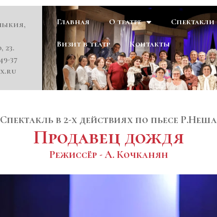
Главная
О театре
Спектакли
мыкия,
Визит в театр
Контакты
, 23.
49-37
x.ru
Спектакль в 2-х действиях по пьесе Р.Неша
Продавец дождя
Режиссёр - А. Кочканян