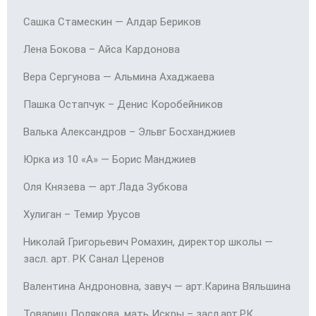
Сашка Стамескин — Алдар Бериков
Лена Бокова – Айса Кардонова
Вера Сергунова — Альмина Ахаджаева
Пашка Остапчук – Денис Коробейников
Валька Александров – Эльвг Босханджиев
Юрка из 10 «А» — Борис Манджиев
Оля Князева — арт.Лада Зубкова
Хулиган – Темир Урусов
Николай Григорьевич Ромахин, директор школы —
засл. арт. РК Санал Церенов
Валентина Андроновна, завуч — арт.Карина Вяльшина
Товарищ Полякова, мать Искры – засл.арт.РК