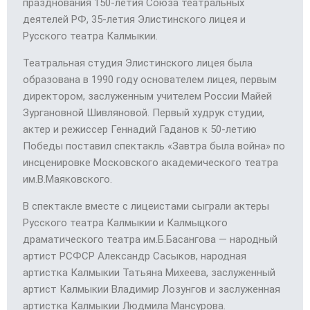
празднования 150-летия Союза театральных
деятелей РФ, 35-летия Элистинского лицея и
Русского театра Калмыкии.
Театральная студия Элистинского лицея была
образована в 1990 году основателем лицея, первым
директором, заслуженным учителем России Майей
Зургановной Шивляновой. Первый худрук студии,
актер и режиссер Геннадий Гаданов к 50-летию
Победы поставил спектакль «Завтра была война» по
инсценировке Московского академического театра
им.В.Маяковского.
В спектакле вместе с лицеистами сыграли актеры
Русского театра Калмыкии и Калмыцкого
драматического театра им.Б.Басангова — народный
артист РСФСР Александр Сасыков, народная
артистка Калмыкии Татьяна Михеева, заслуженный
артист Калмыкии Владимир Лозунгов и заслуженная
артистка Калмыкии Людмила Мансурова.